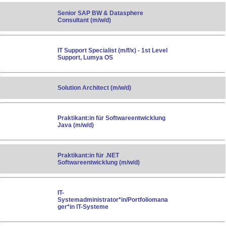
Senior SAP BW & Datasphere
Consultant (m/w/d)
IT Support Specialist (m/f/x) - 1st Level
Support, Lumya OS
Solution Architect (m/w/d)
Praktikant:in für Softwareentwicklung
Java (m/w/d)
Praktikant:in für .NET
Softwareentwicklung (m/w/d)
IT-
Systemadministrator*in/Portfoliomana
ger*in IT-Systeme