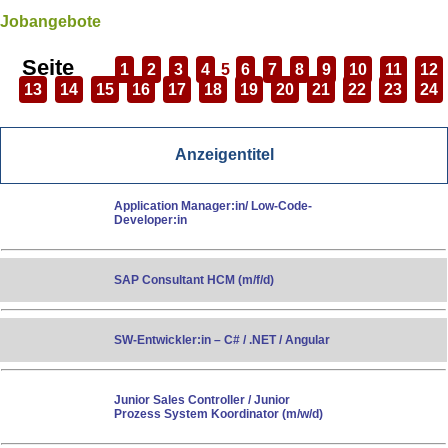
Jobangebote
Seite
1
2
3
4
5
6
7
8
9
10
11
12
13
14
15
16
17
18
19
20
21
22
23
24
Anzeigentitel
Application Manager:in/ Low-Code-
Developer:in
SAP Consultant HCM (m/f/d)
SW-Entwickler:in – C# / .NET / Angular
Junior Sales Controller / Junior
Prozess System Koordinator (m/w/d)