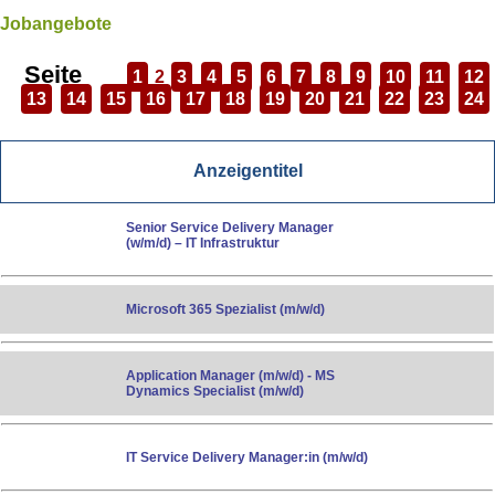
Jobangebote
Seite
1
2
3
4
5
6
7
8
9
10
11
12
13
14
15
16
17
18
19
20
21
22
23
24
Anzeigentitel
Senior Service Delivery Manager
(w/m/d) – IT Infrastruktur
Microsoft 365 Spezialist (m/w/d)
Application Manager (m/w/d) - MS
Dynamics Specialist (m/w/d)
IT Service Delivery Manager:in (m/w/d)