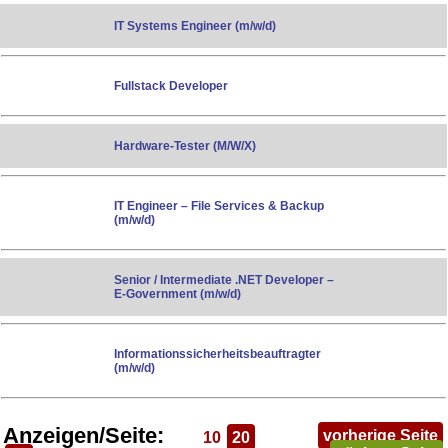
IT Systems Engineer (m/w/d)
Fullstack Developer
Hardware-Tester (M/W/X)
IT Engineer – File Services & Backup
(m/w/d)
Senior / Intermediate .NET Developer –
E-Government (m/w/d)
Informationssicherheitsbeauftragter
(m/w/d)
Anzeigen/Seite:
vorherige Seite
10
20