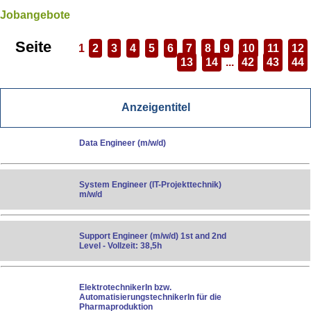
Jobangebote
Seite
1
2
3
4
5
6
7
8
9
10
11
12
13
14
...
42
43
44
Anzeigentitel
Data Engineer (m/w/d)
System Engineer (IT-Projekttechnik)
m/w/d
Support Engineer (m/w/d) 1st and 2nd
Level - Vollzeit: 38,5h
ElektrotechnikerIn bzw.
AutomatisierungstechnikerIn für die
Pharmaproduktion