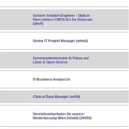
System Solution Engineer - Optical
Interconnect CMOS ICs for Datacom
(d/​m/​f)
Senior IT Projekt Manager (w/m/d)
Systemadministrator:in Fokus auf
Linux & Open-Source
IT-Business-Analyst:in
Clinical Data Manager (m/f/d)
Vertriebsmitarbeiter für unsere
Niederlassung Wien (m/w/d) (26850)