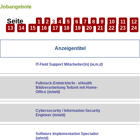
Jobangebote
Seite
1
2
3
4
5
6
7
8
9
10
11
12
13
14
15
16
17
18
19
20
21
22
23
24
Anzeigentitel
IT-Field Support Mitarbeiter(in) (w,m,d)
Fullstack-EntwicklerIn - eHealth
Bildverarbeitung Teilzeit mit Home-
Office (m/w/d)
Cybersecurity / Information Security
Engineer (m/w/d)
Software Implementation Specialist
(w/m/d)