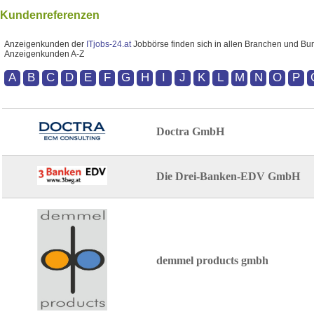
Kundenreferenzen
Anzeigenkunden der
ITjobs-24.at
Jobbörse finden sich in allen Branchen und Bun
Anzeigenkunden A-Z
A
B
C
D
E
F
G
H
I
J
K
L
M
N
O
P
Doctra GmbH
Die Drei-Banken-EDV GmbH
demmel products gmbh