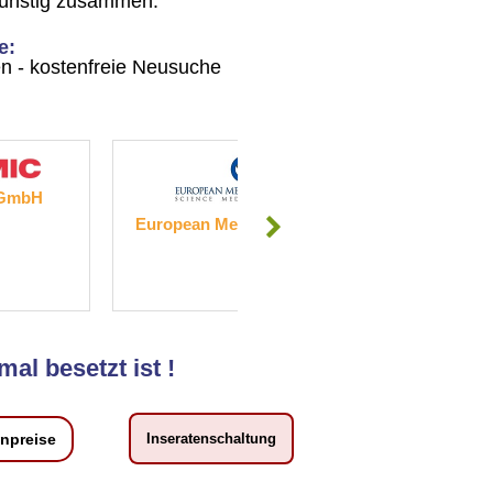
günstig zusammen.
e:
gen - kostenfreie Neusuche
 GmbH
European Medicines Agency
Thom
mal besetzt ist !
enpreise
Inseratenschaltung