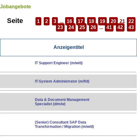
Jobangebote
Seite
1
2
3
...
16
17
18
19
20
21
22
23
24
25
26
...
41
42
43
Anzeigentitel
IT Support Engineer (m/w/d)
IT-System Administrator (m/f/d)
Data & Document Management
Specialist (d/​m/​w)
(Senior) Consultant SAP Data
Transformation / Migration (m/w/d)