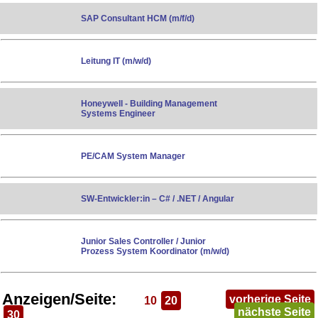
SAP Consultant HCM (m/f/d)
Leitung IT (m/w/d)
Honeywell - Building Management
Systems Engineer
PE/CAM System Manager
SW-Entwickler:in – C# / .NET / Angular
Junior Sales Controller / Junior
Prozess System Koordinator (m/w/d)
Anzeigen/Seite:
vorherige Seite
10
20
nächste Seite
30