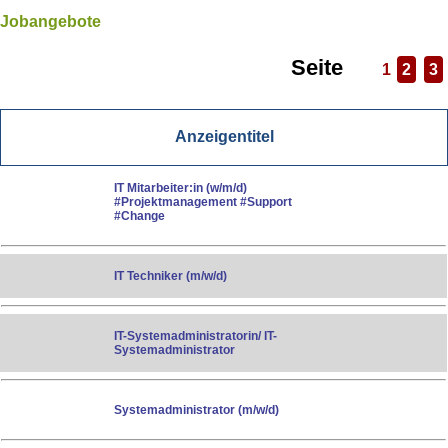
Jobangebote
Seite
1
2
3
Anzeigentitel
IT Mitarbeiter:in (w/m/d)
#Projektmanagement #Support
#Change
IT Techniker (m/w/d)
IT-Systemadministratorin/ IT-
Systemadministrator
Systemadministrator (m/w/d)