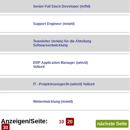
Senior Full Stack Developer (m/f/d)
Support Engineer (m/w/d)
Teamleiter (m/w/a) für die Abteilung
Softwareentwicklung
ERP Application Manager (w/m/d)
Vollzeit
IT - Projektmanager/In (w/m/d) Vollzeit
Webentwicklung (m/w/d)
Anzeigen/Seite:
10
20
nächste Seite
30